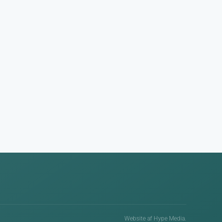
Website af Hype Media
.